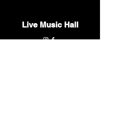
Live Music Hall
Lichtstr. 30
50825 Köln, Ehrenfeld
Tel.:
+49 (0)221 9542990
E-Mail:
kontakt@livemusichall.de
DATENSCHUTZ
JUGENDSCHUTZ
IMPRESSUM