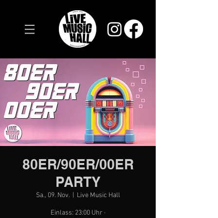
80ER/90ER/00ER
PARTY
Sa., 09. Nov.
  |  
Live Music Hall
Einlass: 23:00 Uhr ·