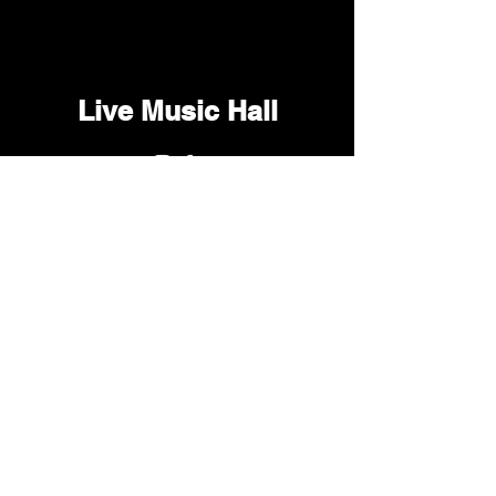
Live Music Hall
Lichtstr. 30
50825 Köln, Ehrenfeld
Tel.:
+49 (0)221 9542990
E-Mail:
kontakt@livemusichall.de
DATENSCHUTZ
JUGENDSCHUTZ
IMPRESSUM