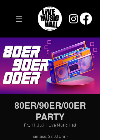
80ER/90ER/00ER
PARTY
Fr., 11. Juli
  |  
Live Music Hall
Einlass: 23:00 Uhr ·