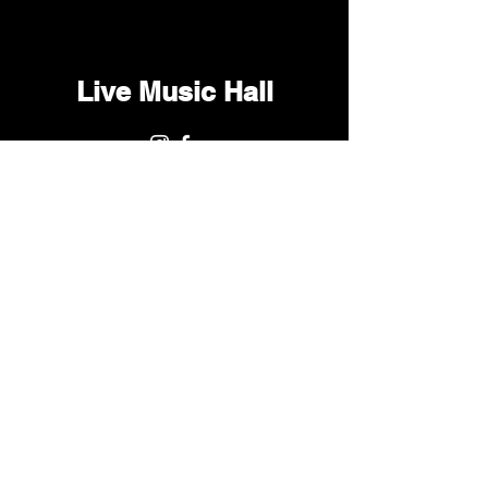
Live Music Hall
Lichtstr. 30
50825 Köln, Ehrenfeld
Tel.:
+49 (0)221 9542990
E-Mail:
kontakt@livemusichall.de
DATENSCHUTZ
JUGENDSCHUTZ
IMPRESSUM