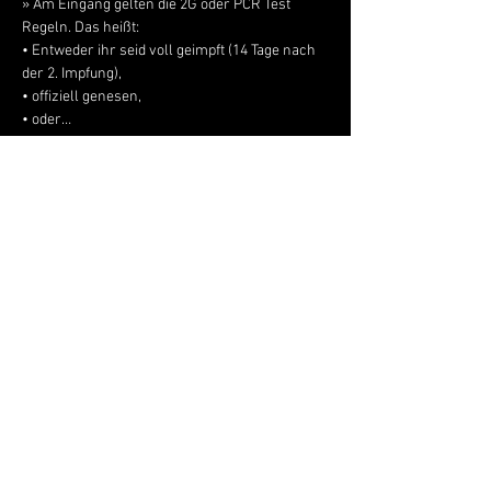
» Am Eingang gelten die 2G oder PCR Test 
Regeln. Das heißt:

• Entweder ihr seid voll geimpft (14 Tage nach 
der 2. Impfung),

• offiziell genesen,

• oder…
Mehr anzeigen
Live Music Hall
Lichtstr. 30
50825 Köln, Ehrenfeld
Tel.:
+49 (0)221 9542990
E-Mail:
kontakt@livemusichall.de
DATENSCHUTZ