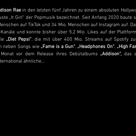
dison Rae
 in den letzten fünf Jahren zu einem absoluten Hollyw
ste „It Girl“ der Popmusik bezeichnet. Seit Anfang 2020 baute s
Menschen auf TikTok und 34 Mio. Menschen auf Instagram auf. Dam
k-Kanäle und konnte bisher über 5,2 Mio. Likes auf der Plattfo
le 
„Diet Pepsi“
, die mit über 400 Mio. Streams auf Spotify zum
ch neben Songs wie 
„Fame is a Gun“
, 
„Headphones On“
, 
„High Fa
en Monat vor dem Release ihres Debütalbums 
„Addison“, 
das a
ternational ähnliche…