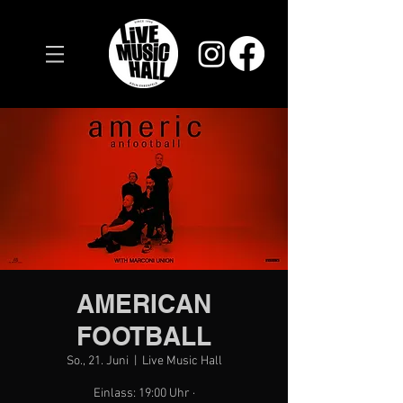
AMERICAN
FOOTBALL
So., 21. Juni
  |  
Live Music Hall
Einlass: 19:00 Uhr ·