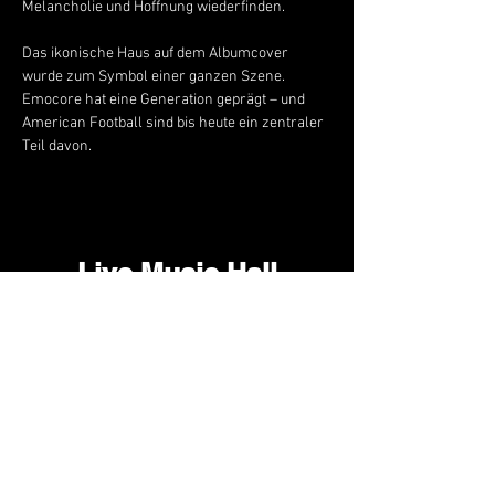
Melancholie und Hoffnung wiederfinden.
Das ikonische Haus auf dem Albumcover 
wurde zum Symbol einer ganzen Szene. 
Emocore hat eine Generation geprägt – und 
American Football sind bis heute ein zentraler 
Teil davon.
Live Music Hall
Lichtstr. 30
50825 Köln, Ehrenfeld
Tel.:
+49 (0)221 9542990
E-Mail:
kontakt@livemusichall.de
DATENSCHUTZ