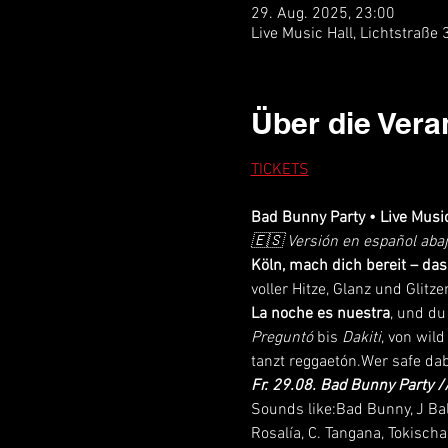
29. Aug. 2025, 23:00
Live Music Hall, Lichtstraße
Über die Vera
TICKETS
Bad Bunny Party • Live Music
🇪🇸 Versión en español aba
Köln, mach dich bereit – das 
voller Hitze, Glanz und Glit
La noche es nuestra
, und du
Preguntó
 bis 
Dakiti
, von wild
tanzt reggaetón.Wer safe dabe
Fr. 29.08. Bad Bunny Party /
Sounds like:Bad Bunny, J Bal
Rosalía, C. Tangana, Tokischa,