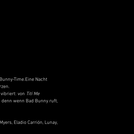
 Bunny-Time.Eine Nacht 
rzen.
ibriert: von 
Tití Me 
– denn wenn Bad Bunny ruft, 
yers, Eladio Carrión, Lunay, 