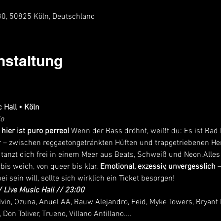
 30, 50825 Köln, Deutschland
nstaltung
 Hall • Köln
jo
hier ist puro perreo! 
Wenn der Bass dröhnt, weißt du: Es ist Bad
zer – zwischen reggaetongetränkten Hüften und trapgetriebenen He
 tanzt dich frei in einem Meer aus Beats, Schweiß und Neon.Alles v
 bis weich, von queer bis klar. 
Emotional, exzessiv, unvergesslich
 
i sein will, sollte sich wirklich ein Ticket besorgen!
/ Live Music Hall // 23:00
vin, Ozuna, Anuel AA, Rauw Alejandro, Feid, Myke Towers, Bryant M
 Don Toliver, Trueno, Villano Antillano
....