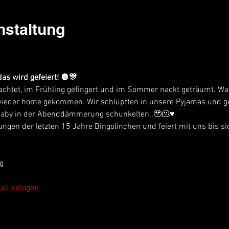
nstaltung
as wird gefeiert! 🪩🎊
achtet, im Frühling gefingert und im Sommer nackt geträumt. Wa
ieder home gekommen. Wir schlüpften in unsere Pyjamas und g
aby in der Abenddämmerung schunkelten..🥹🫠♥️
ngen der letzten 15 Jahre Bingolinchen und feiert mit uns bis si
g
ll_cologne 