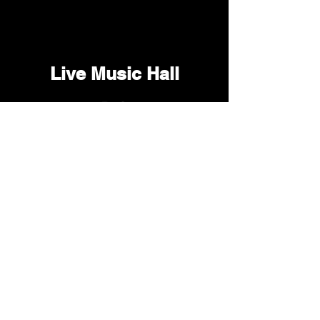
Live Music Hall
Lichtstr. 30
50825 Köln, Ehrenfeld
Tel.:
+49 (0)221 9542990
E-Mail:
kontakt@livemusichall.de
DATENSCHUTZ
JUGENDSCHUTZ
IMPRESSUM