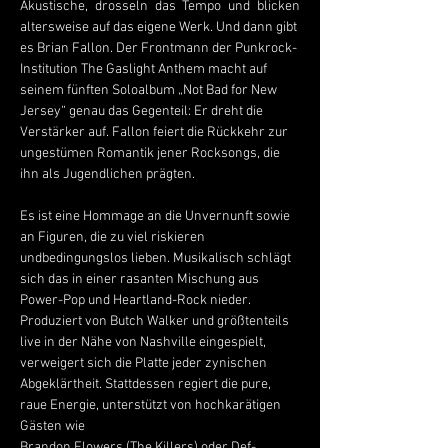
Akustische, drosseln das Tempo und blicken 
altersweise auf das eigene Werk. Und dann gibt
es Brian Fallon. Der Frontmann der Punkrock-
Institution The Gaslight Anthem macht auf 
seinem fünften Soloalbum „Not Bad for New 
Jersey“ genau das Gegenteil: Er dreht die 
Verstärker auf. Fallon feiert die Rückkehr zur 
ungestümen Romantik jener Rocksongs, die 
ihn als Jugendlichen prägten.
Es ist eine Hommage an die Unvernunft sowie 
an Figuren, die zu viel riskieren 
undbedingungslos lieben. Musikalisch schlägt 
sich das in einer rasanten Mischung aus 
Power-Pop und Heartland-Rock nieder. 
Produziert von Butch Walker und größtenteils 
live in der Nähe von Nashville eingespielt, 
verweigert sich die Platte jeder zynischen 
Abgeklärtheit. Stattdessen regiert die pure, 
raue Energie, unterstützt von hochkarätigen 
Gästen wie
Brandon Flowers (The Killers) oder Def-