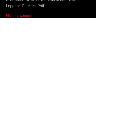
Leppard-Gitarrist Phil…
Mehr anzeigen
Live Music Hall
Lichtstr. 30
50825 Köln, Ehrenfeld
Tel.:
+49 (0)221 9542990
E-Mail:
kontakt@livemusichall.de
DATENSCHUTZ
JUGENDSCHUTZ