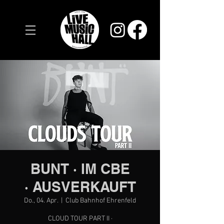
BUNT · IM CBE
· AUSVERKAUFT
Do., 04. Apr.
  |  
Club Bahnhof Ehrenfeld
CLOUD TOUR PART II ·