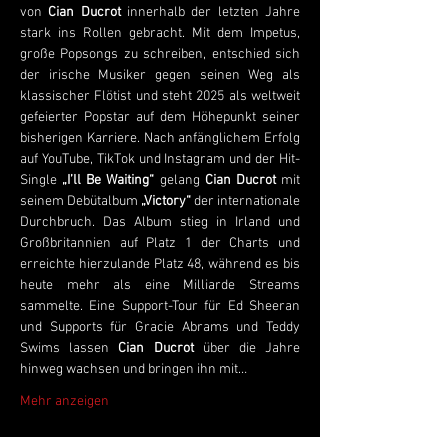
von 
Cian Ducrot
 innerhalb der letzten Jahre 
stark ins Rollen gebracht. Mit dem Impetus, 
große Popsongs zu schreiben, entschied sich 
der irische Musiker gegen seinen Weg als 
klassischer Flötist und steht 2025 als weltweit 
gefeierter Popstar auf dem Höhepunkt seiner 
bisherigen Karriere. Nach anfänglichem Erfolg 
auf YouTube, TikTok und Instagram und der Hit-
Single 
„I’ll Be Waiting“
 gelang 
Cian Ducrot
 mit 
seinem Debütalbum 
„Victory“
 der internationale 
Durchbruch. Das Album stieg in Irland und 
Großbritannien auf Platz 1 der Charts und 
erreichte hierzulande Platz 48, während es bis 
heute mehr als eine Milliarde Streams 
sammelte. Eine Support-Tour für Ed Sheeran 
und Supports für Gracie Abrams und Teddy 
Swims lassen 
Cian Ducrot 
über die Jahre 
hinweg wachsen und bringen ihn mit…
Mehr anzeigen