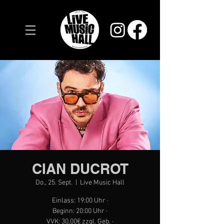
CIAN DUCROT
Do., 25. Sept.
  |  
Live Music Hall
Einlass: 19:00 Uhr ·
Beginn: 20:00 Uhr ·
VVK: 30,00€ zzgl. Geb. ·