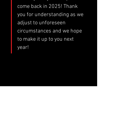
come back in 2025! Thank 
you for understanding as we 
adjust to unforeseen 
circumstances and we hope 
to make it up to you next 
year!
Live Music Hall
Lichtstr. 30
50825 Köln, Ehrenfeld
Tel.:
+49 (0)221 9542990
E-Mail:
kontakt@livemusichall.de