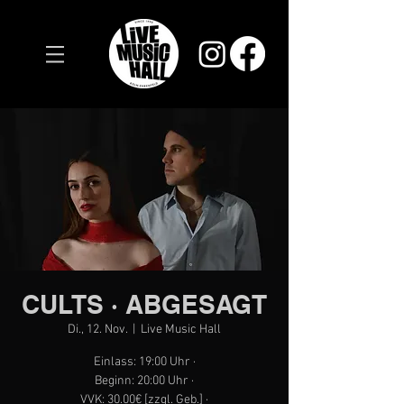
CULTS · ABGESAGT
Di., 12. Nov.
  |  
Live Music Hall
Einlass: 19:00 Uhr ·
Beginn: 20:00 Uhr ·
VVK: 30.00€ [zzgl. Geb.] ·