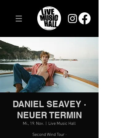
DANIEL SEAVEY ·
NEUER TERMIN
Mi., 19. Nov.
  |  
Live Music Hall
Second Wind Tour ·