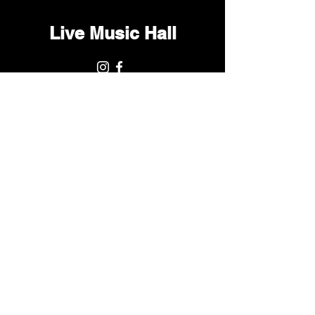
Live Music Hall
Lichtstr. 30
50825 Köln, Ehrenfeld
Tel.:
+49 (0)221 9542990
E-Mail:
kontakt@livemusichall.de
DATENSCHUTZ
JUGENDSCHUTZ
IMPRESSUM