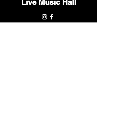
Live Music Hall
Lichtstr. 30
50825 Köln, Ehrenfeld
Tel.:
+49 (0)221 9542990
E-Mail:
kontakt@livemusichall.de
DATENSCHUTZ
JUGENDSCHUTZ
IMPRESSUM