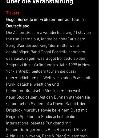
Über die Veranstaltung
Tickets
Gogol Bordello im Frühsommer auf Tour in 
Deutschland
Die Zeilen „But I'm a wonderlust king / I stay on 
the run, let me out, let me be gone” aus dem 
Song „Wonderlust King” der mittlerweile 
achtköpfigen Band Gogol Bordello scheinen 
das auszusagen, was Gogol Bordello ab dem 
Zeitpunkt ihrer Gründung im Jahr 1999 in New 
York antreibt: Seitdem touren sie quasi 
unermüdlich um die Welt, verbinden Brass mit 
Punk, östliche, westliche und 
lateinamerikanische Musik in mittlerweile 
neun Studioalben. Auf den Bühnen standen sie 
schon neben System of a Down, Rancid, den 
Dropkick Murphys sowie bei einem Duett mit 
Regina Spektor. Im Studio arbeitete die 
international besetze Punkband mit
keinen Geringeren als Rick Rubin und Steve 
Albini (u.a. Nirvana, Page & Plant) zusammen. 