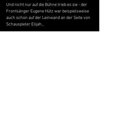
Und nicht nur auf die Bühne trieb es sie - der 
Frontsänger Eugene Hütz war beispielsweise 
auch schon auf der Leinwand an der Seite von 
Schauspieler Elijah…
Mehr anzeigen
Live Music Hall
Lichtstr. 30
50825 Köln, Ehrenfeld
Tel.:
+49 (0)221 9542990
E-Mail:
kontakt@livemusichall.de
DATENSCHUTZ