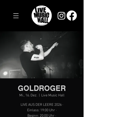
GOLDROGER
Mi., 16. Dez.
  |  
Live Music Hall
LIVE AUS DER LEERE 2026 ·
Einlass: 19:00 Uhr ·
Beginn: 20:00 Uhr ·