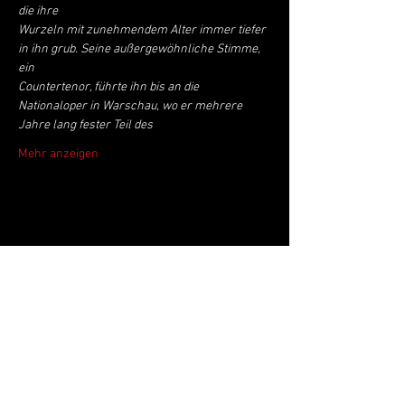
die ihre
Wurzeln mit zunehmendem Alter immer tiefer 
in ihn grub. Seine außergewöhnliche Stimme, 
ein
Countertenor, führte ihn bis an die 
Nationaloper in Warschau, wo er mehrere 
Jahre lang fester Teil des
Mehr anzeigen
Live Music Hall
Lichtstr. 30
50825 Köln, Ehrenfeld
Tel.:
+49 (0)221 9542990
E-Mail:
kontakt@livemusichall.de