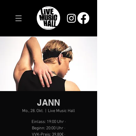
JANN
Mo., 28. Okt.
  |  
Live Music Hall
Einlass: 19:00 Uhr ·
Beginn: 20:00 Uhr ·
VVK-Preis: 39,80€ ·