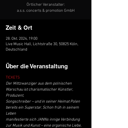
Örtlicher Veranstalter:
a.s.s. concerts & promotion GmbH
Zeit & Ort
28. Okt. 2024, 19:00
Live Music Hall, Lichtstraße 30, 50825 Köln,
Deutschland
Über die Veranstaltung
TICKETS
Der Mittzwanziger aus dem polnischen 
Warschau ist charismatischer Künstler, 
Produzent,
Songschreiber – und in seiner Heimat Polen 
bereits ein Superstar. Schon früh in seinem 
Leben
manifestierte sich JANNs innige Verbindung 
zur Musik und Kunst – eine organische Liebe, 