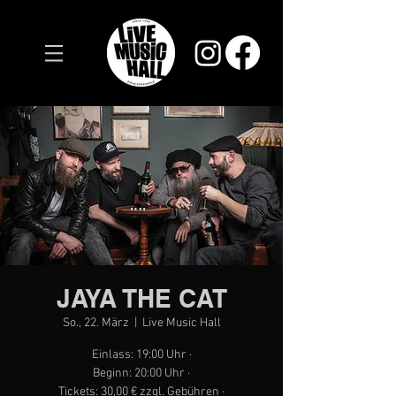
JAYA THE CAT
So., 22. März
  |  
Live Music Hall
Einlass: 19:00 Uhr ·
Beginn: 20:00 Uhr ·
Tickets: 30,00 € zzgl. Gebühren ·