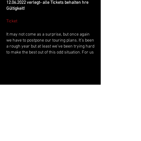
12.06.2022 verlegt- alle Tickets behalten hre
Gültigkeit!
Ticket
It may not come as a surprise, but once again
we have to postpone our touring plans. It’s been
a rough year but at least we’ve been trying hard
to make the best out of this odd situation. For us
that means writing and recording lots of new
music. So as soon as we are able to hit the road
again there will also be new Johnossi music
released. Until then, stay cool and take care of
each other. ❤️ / John and Ossi
Live Music Hall
Lichtstr. 30
50825 Köln, Ehrenfeld
Tel.:
+49 (0)221 9542990
E-Mail:
kontakt@livemusichall.de