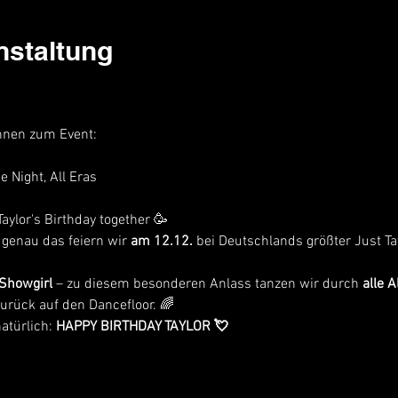
nstaltung
innen zum Event:
e Night, All Eras
 Taylor's Birthday together 🥳
genau das feiern wir 
am 12.12.
 bei Deutschlands größter Just Tay
 Showgirl
 – zu diesem besonderen Anlass tanzen wir durch 
alle 
zurück auf den Dancefloor. 🌈
türlich: 
HAPPY BIRTHDAY TAYLOR 💘