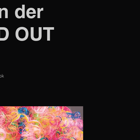
n der
LD OUT
ok