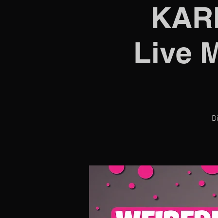
KARN
Live 
D