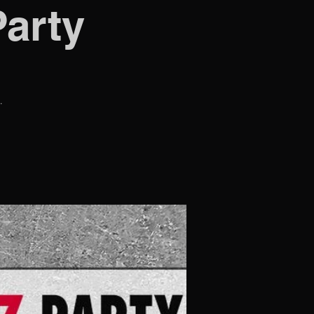
Party
·