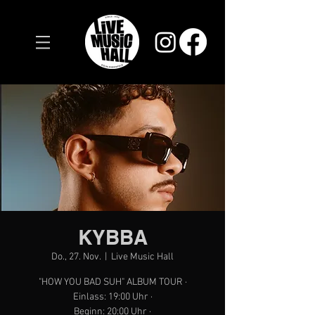
KYBBA
Do., 27. Nov.
  |  
Live Music Hall
"HOW YOU BAD SUH" ALBUM TOUR ·
Einlass: 19:00 Uhr ·
Beginn: 20:00 Uhr ·