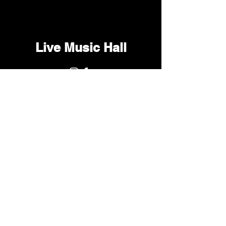
Live Music Hall
Lichtstr. 30
50825 Köln, Ehrenfeld
Tel.:
+49 (0)221 9542990
E-Mail:
kontakt@livemusichall.de
DATENSCHUTZ
JUGENDSCHUTZ
IMPRESSUM