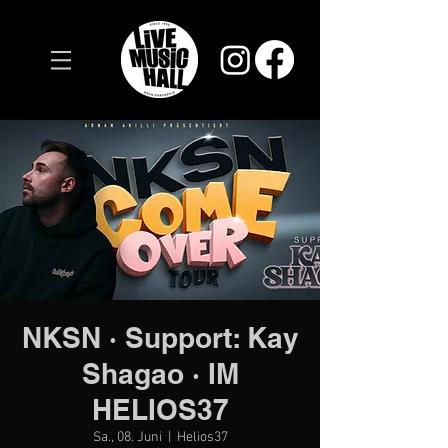
NKSN · Support: Kay
Shagao · IM
HELIOS37
Sa., 08. Juni
  |  
Helios37