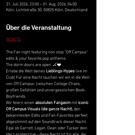
31. Juli 2026, 23:00 – 01. Aug. 2026, 04:00
Köln, Lichtstraße 30, 50825 Köln, Deutschland
Über die Veranstaltung
TICKETS
The Fan night featuring non stop “Off Campus“ 
edits & your favorite pop anthems.
The dorm doors are open. 🏒❤️
Erlebe die Welt deines 
Lieblings-Hypes
 live im 
Club! Für eine Nacht tauchen wir ein in die Welt 
von Off Campus: zwischen College-Chaos, 
großen Gefühlen und unvergesslichen Book-
Boyfriends.
Wir feiern einen 
absoluten Fangasm
 mit 
iconic 
Off Campus Visuals (die ganze Nacht), 
den 
bekanntesten Edits und Fan-Favorites perfekt 
abgestimmt auf den Soundtrack dieser Nacht.
Egal ob Garrett, Logan, Dean oder Tucker dein 
Herz erobert hat – diese Nacht ist für alle, die 