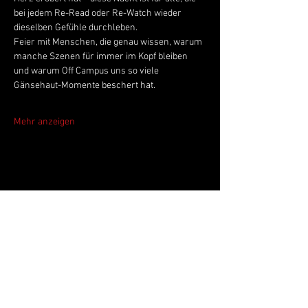
bei jedem Re-Read oder Re-Watch wieder 
dieselben Gefühle durchleben.
Feier mit Menschen, die genau wissen, warum 
manche Szenen für immer im Kopf bleiben 
und warum Off Campus uns so viele 
Gänsehaut-Momente beschert hat.
Mehr anzeigen
Live Music Hall
Lichtstr. 30
50825 Köln, Ehrenfeld
Tel.:
+49 (0)221 9542990
E-Mail:
kontakt@livemusichall.de