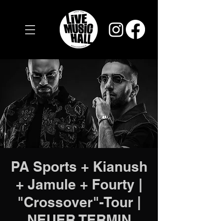
PA Sports + Kianush
+ Jamule + Fourty |
"Crossover"-Tour |
NEUER TERMIN