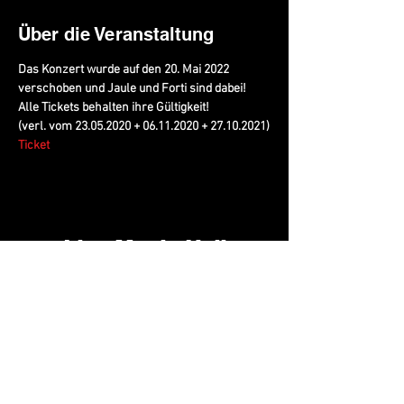
Über die Veranstaltung
Das Konzert wurde auf den 20. Mai 2022 
verschoben und Jaule und Forti sind dabei!
Alle Tickets behalten ihre Gültigkeit!
(verl. vom 23.05.2020 + 06.11.2020 + 27.10.2021)
Ticket
Live Music Hall
Lichtstr. 30
50825 Köln, Ehrenfeld
Tel.:
+49 (0)221 9542990
E-Mail:
kontakt@livemusichall.de