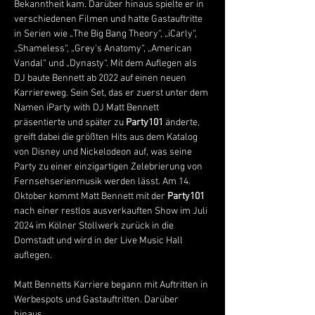
Bekanntheit kam. Darüber hinaus spielte er in 
verschiedenen Filmen und hatte Gastauftritte 
in Serien wie „The Big Bang Theory“, „iCarly“, 
„Shameless“, „Grey’s Anatomy“, „American 
Vandal“ und „Dynasty“. Mit dem Auflegen als 
DJ baute Bennett ab 2022 auf einen neuen 
Karriereweg. Sein Set, das er zuerst unter dem 
Namen iParty with DJ Matt Bennett 
präsentierte und später zu 
Party101
 änderte, 
greift dabei die größten Hits aus dem Katalog 
von Disney und Nickelodeon auf, was seine 
Party zu einer einzigartigen Zelebrierung von 
Fernsehserienmusik werden lässt. Am 14. 
Oktober kommt Matt Bennett mit der 
Party101
nach einer restlos ausverkauften Show im Juli 
2024 im Kölner Stollwerk zurück in die 
Domstadt und wird in der Live Music Hall 
auflegen.
Matt Bennetts Karriere begann mit Auftritten in 
Werbespots und Gastauftritten. Darüber 
hinaus…