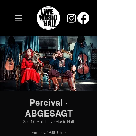
Percival ·
ABGESAGT
So., 19. Mai
  |  
Live Music Hall
Einlass: 19:00 Uhr ·