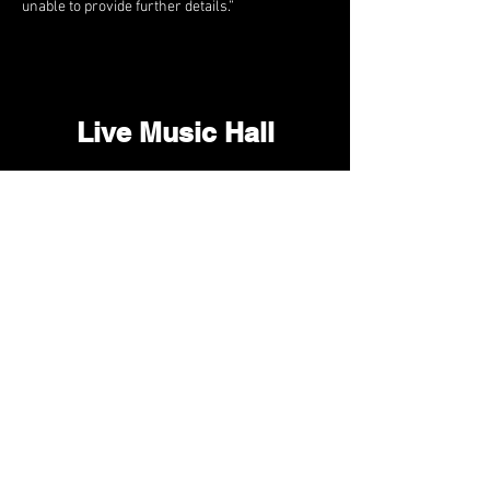
unable to provide further details.”
Live Music Hall
Lichtstr. 30
50825 Köln, Ehrenfeld
Tel.:
+49 (0)221 9542990
E-Mail:
kontakt@livemusichall.de
DATENSCHUTZ
JUGENDSCHUTZ
IMPRESSUM