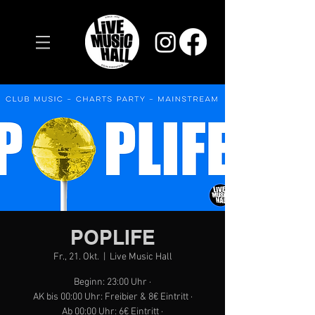
POPLIFE
Fr., 21. Okt.
  |  
Live Music Hall
Beginn: 23:00 Uhr ·
AK bis 00:00 Uhr: Freibier & 8€ Eintritt ·
Ab 00:00 Uhr: 6€ Eintritt ·