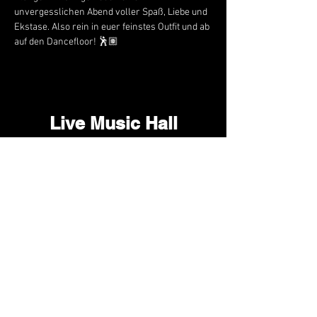
unvergesslichen Abend voller Spaß, Liebe und 
Ekstase. Also rein in euer feinstes Outfit und ab 
auf den Dancefloor! 🕺🏽
Live Music Hall
Lichtstr. 30
50825 Köln, Ehrenfeld
Tel.:
+49 (0)221 9542990
E-Mail:
kontakt@livemusichall.de
DATENSCHUTZ
JUGENDSCHUTZ