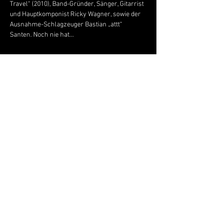
Travel“ (2010), Band-Gründer, Sänger, Gitarrist 
und Hauptkomponist Ricky Wagner, sowie der 
Ausnahme-Schlagzeuger Bastian „attt“ 
Santen. Noch nie hat…
Mehr anzeigen
Live Music Hall
Lichtstr. 30
50825 Köln, Ehrenfeld
Tel.:
+49 (0)221 9542990
E-Mail:
kontakt@livemusichall.de
DATENSCHUTZ