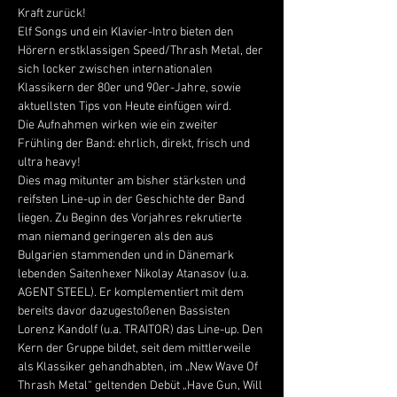
Kraft zurück!
Elf Songs und ein Klavier-Intro bieten den 
Hörern erstklassigen Speed/Thrash Metal, der 
sich locker zwischen internationalen 
Klassikern der 80er und 90er-Jahre, sowie 
aktuellsten Tips von Heute einfügen wird.
Die Aufnahmen wirken wie ein zweiter 
Frühling der Band: ehrlich, direkt, frisch und 
ultra heavy!
Dies mag mitunter am bisher stärksten und 
reifsten Line-up in der Geschichte der Band 
liegen. Zu Beginn des Vorjahres rekrutierte 
man niemand geringeren als den aus 
Bulgarien stammenden und in Dänemark 
lebenden Saitenhexer Nikolay Atanasov (u.a. 
AGENT STEEL). Er komplementiert mit dem 
bereits davor dazugestoßenen Bassisten 
Lorenz Kandolf (u.a. TRAITOR) das Line-up. Den 
Kern der Gruppe bildet, seit dem mittlerweile 
als Klassiker gehandhabten, im „New Wave Of 
Thrash Metal“ geltenden Debüt „Have Gun, Will 