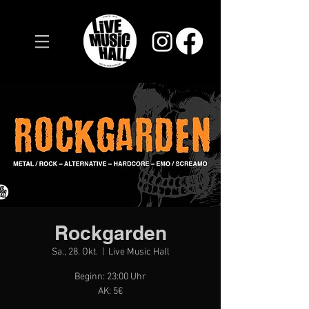
Rockgarden
Sa., 28. Okt.
  |  
Live Music Hall
Beginn: 23:00 Uhr
AK: 5€