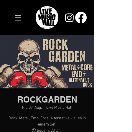
ROCKGARDEN
Fr., 07. Aug.
  |  
Live Music Hall
Rock, Metal, Emo, Core, Alternative – alles in
einem Set.
🕚 Beginn: 23 Uhr