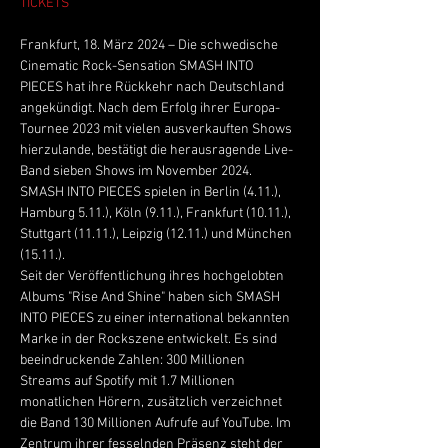
TICKETS
Frankfurt, 18. März 2024 – Die schwedische 
Cinematic Rock-Sensation SMASH INTO 
PIECES hat ihre Rückkehr nach Deutschland 
angekündigt. Nach dem Erfolg ihrer Europa-
Tournee 2023 mit vielen ausverkauften Shows 
hierzulande, bestätigt die herausragende Live-
Band sieben Shows im November 2024. 
SMASH INTO PIECES spielen in Berlin (4.11.), 
Hamburg 5.11.), Köln (9.11.), Frankfurt (10.11.), 
Stuttgart (11.11.), Leipzig (12.11.) und München 
(15.11.).
Seit der Veröffentlichung ihres hochgelobten 
Albums "Rise And Shine" haben sich SMASH 
INTO PIECES zu einer international bekannten 
Marke in der Rockszene entwickelt. Es sind 
beeindruckende Zahlen: 300 Millionen 
Streams auf Spotify mit 1.7 Millionen 
monatlichen Hörern, zusätzlich verzeichnet 
die Band 130 Millionen Aufrufe auf YouTube. Im 
Zentrum ihrer fesselnden Präsenz steht der 