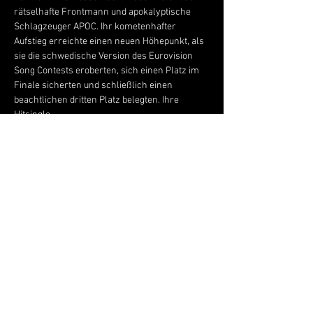
rätselhafte Frontmann und apokalyptische 
Schlagzeuger APOC. Ihr kometenhafter 
Aufstieg erreichte einen neuen Höhepunkt, als 
sie die schwedische Version des Eurovision 
Song Contests eroberten, sich einen Platz im 
Finale sicherten und schließlich einen 
beachtlichen dritten Platz belegten. Ihre 
Hitsingle…
Mehr anzeigen
Live Music Hall
Lichtstr. 30
50825 Köln, Ehrenfeld
Tel.:
+49 (0)221 9542990