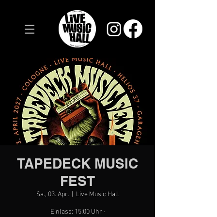
TAPEDECK MUSIC
FEST
Sa., 03. Apr.
  |  
Live Music Hall
Einlass: 15:00 Uhr ·