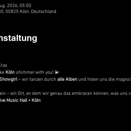
Aug. 2026, 05:00
 30, 50825 Köln, Deutschland
nstaltung
Eras
ake
 Köln 
shimmer
 with you! 💫
 Showgirl
 – wir tanzen durch 
alle Alben
 und holen uns die magisc
sein – ein Ort, an dem wir genau das embracen können, was uns v
ive Music Hall • Köln