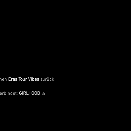
hen 
Eras Tour Vibes
 zurück 
erbindet: 
GIRLHOOD
 🎀