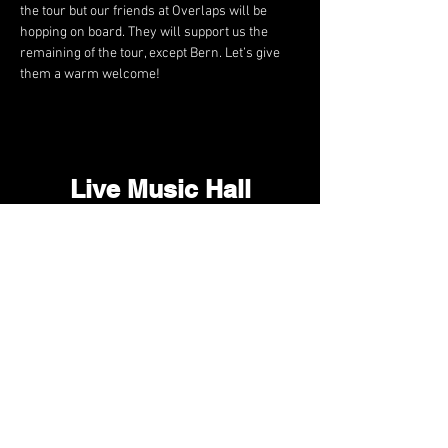
the tour but our friends at Overlaps will be 
hopping on board. They will support us the 
remaining of the tour, except Bern. Let’s give 
them a warm welcome!
Live Music Hall
Lichtstr. 30
50825 Köln, Ehrenfeld
Tel.:
+49 (0)221 9542990
E-Mail:
kontakt@livemusichall.de
DATENSCHUTZ
JUGENDSCHUTZ