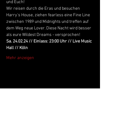
und Euch!
Wir reisen durch die Eras und besuchen 
Harry's House, ziehen fearless eine Fine Line 
zwischen 1989 und Midnights und treffen auf 
dem Weg neue Lover. Diese Nacht wird besser 
als eure Wildest Dreams - versprochen!
Sa. 24.02.24 // Einlass: 23:00 Uhr // Live Music 
Hall // Köln
Mehr anzeigen
Live Music Hall
Lichtstr. 30
50825 Köln, Ehrenfeld
Tel.:
+49 (0)221 9542990
E-Mail:
kontakt@livemusichall.de