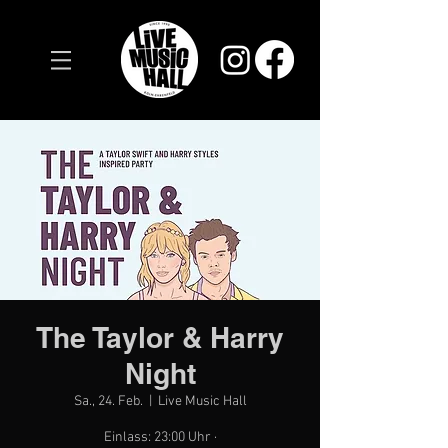
The Taylor & Harry
Night
Sa., 24. Feb.
  |  
Live Music Hall
Einlass: 23:00 Uhr ·