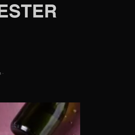
VESTER
 ·