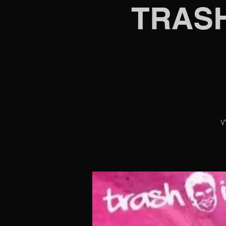
TRASH
V