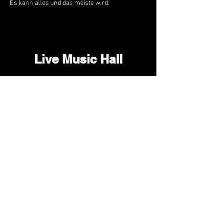
Es kann alles und das meiste wird.
Live Music Hall
Lichtstr. 30
50825 Köln, Ehrenfeld
Tel.:
+49 (0)221 9542990
E-Mail:
kontakt@livemusichall.de
DATENSCHUTZ
JUGENDSCHUTZ
IMPRESSUM