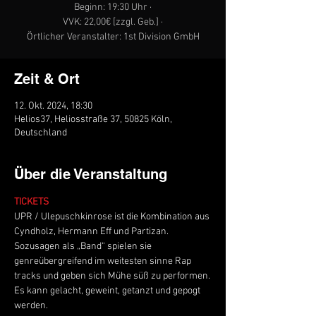
Beginn: 19:30 Uhr ·
VVK: 22,00€ [zzgl. Geb.] ·
Örtlicher Veranstalter: 1st Division GmbH
Zeit & Ort
12. Okt. 2024, 18:30
Helios37, Heliosstraße 37, 50825 Köln,
Deutschland
Über die Veranstaltung
TICKETS
UPR / Ulepuschkinrose ist die Kombination aus 
Cyndholz, Hermann Eff und Partizan.

Sozusagen als „Band“ spielen sie 
genreübergreifend im weitesten sinne Rap 
tracks und geben sich Mühe süß zu performen.

Es kann gelacht, geweint, getanzt und gepogt 
werden.
