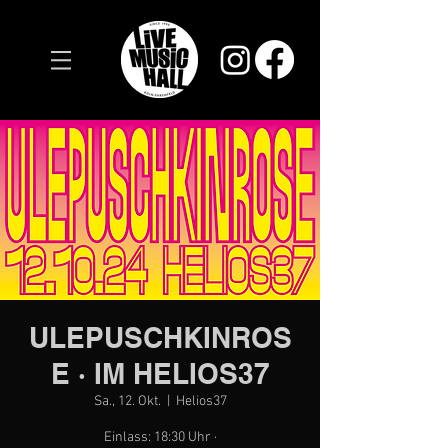
ULEPUSCHKINROS
E · IM HELIOS37
Sa., 12. Okt.
  |  
Helios37
Einlass: 18:30 Uhr ·