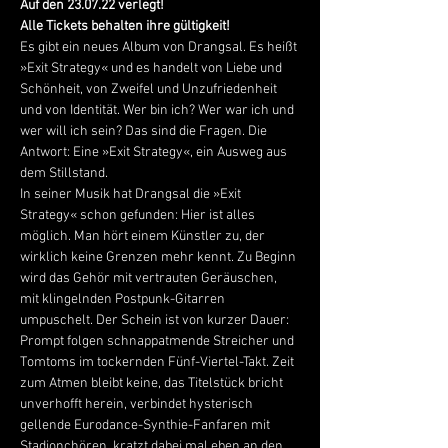
Auf den 23.07.22 verlegt!
Alle Tickets behalten ihre gültigkeit!
Es gibt ein neues Album von Drangsal. Es heißt 
»Exit Strategy« und es handelt von Liebe und 
Schönheit, von Zweifel und Unzufriedenheit 
und von Identität. Wer bin ich? Wer war ich und 
wer will ich sein? Das sind die Fragen. Die 
Antwort: Eine »Exit Strategy«, ein Ausweg aus 
dem Stillstand.
In seiner Musik hat Drangsal die »Exit 
Strategy« schon gefunden: Hier ist alles 
möglich. Man hört einem Künstler zu, der 
wirklich keine Grenzen mehr kennt. Zu Beginn 
wird das Gehör mit vertrauten Geräuschen, 
mit klingelnden Postpunk-Gitarren 
umpuschelt. Der Schein ist von kurzer Dauer: 
Prompt folgen schnappatmende Streicher und 
Tomtoms im tockernden Fünf-Viertel-Takt. Zeit 
zum Atmen bleibt keine, das Titelstück bricht 
unverhofft herein, verbindet hysterisch 
gellende Eurodance-Synthie-Fanfaren mit 
Stadionchören, kratzt dabei mal eben an den 