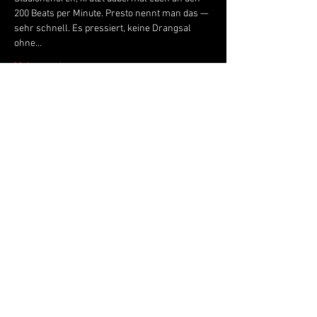
200 Beats per Minute. Presto nennt man das — 
sehr schnell. Es pressiert, keine Drangsal 
ohne…
Mehr anzeigen
Live Music Hall
Lichtstr. 30
50825 Köln, Ehrenfeld
Tel.:
+49 (0)221 9542990
E-Mail:
kontakt@livemusichall.de
DATENSCHUTZ